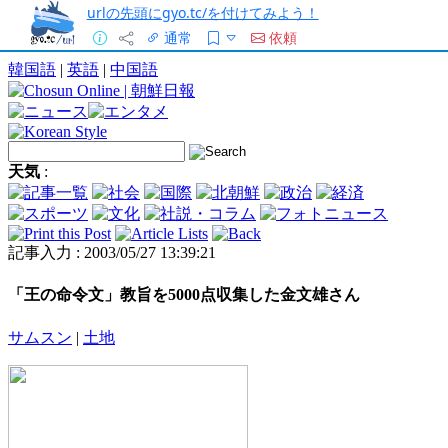
urlの先頭にgyo.tc/を付けてみよう！
通常
依頼