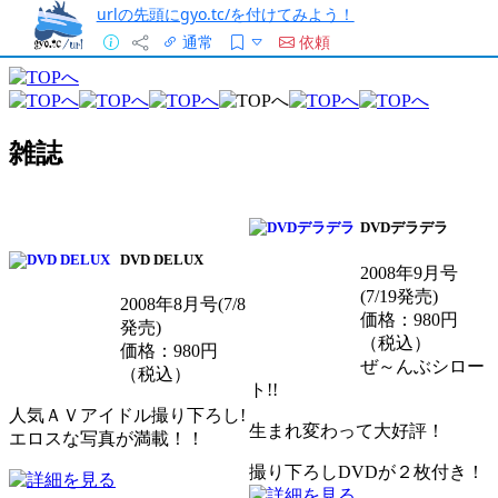
urlの先頭にgyo.tc/を付けてみよう！
通常
依頼