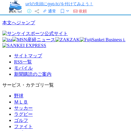
urlの先頭にgyo.tc/を付けてみよう！
通常
依頼