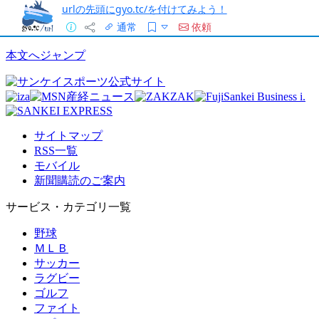
urlの先頭にgyo.tc/を付けてみよう！
通常
依頼