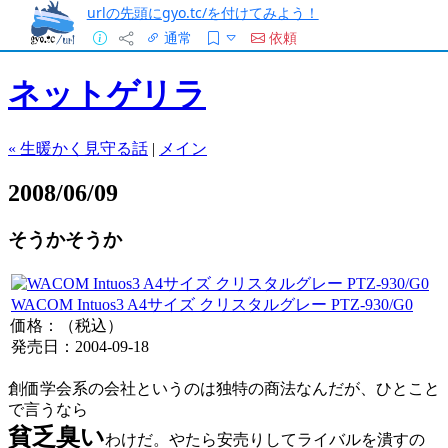
urlの先頭にgyo.tc/を付けてみよう！
通常
依頼