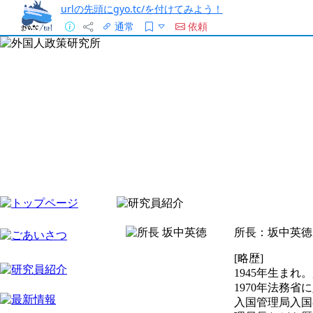
urlの先頭にgyo.tc/を付けてみよう！
通常
依頼