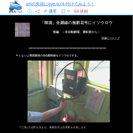
urlの先頭にgyo.tc/を付けてみよう！
通常
依頼