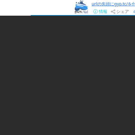
urlの先頭にgyo.tc
情報
シェア