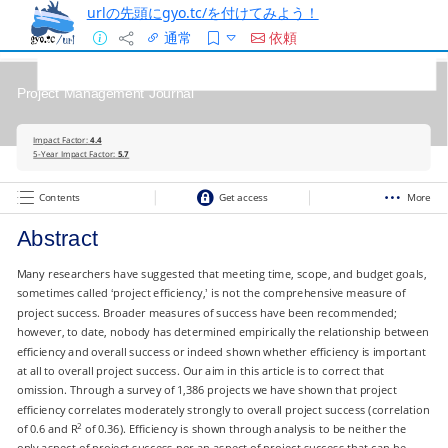
urlの先頭にgyo.tc/を付けてみよう！
通常
依頼