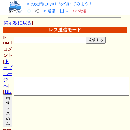
urlの先頭にgyo.tc/を付けてみよう！
通常
依頼