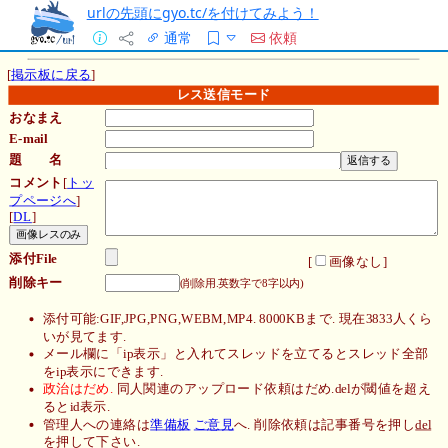
urlの先頭にgyo.tc/を付けてみよう！
通常
依頼