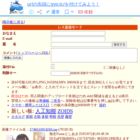
urlの先頭にgyo.tc/を付けてみよう！
通常
依頼