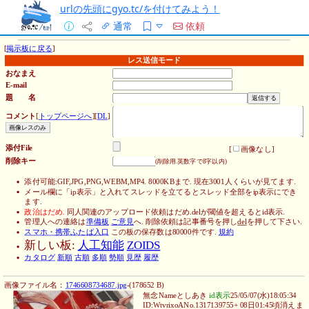
urlの先頭にgyo.tc/を付けてみよう！
通常
依頼