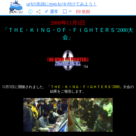
urlの先頭にgyo.tc/を付けてみよう！
通常
依頼