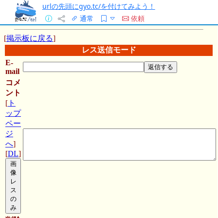
urlの先頭にgyo.tc/を付けてみよう！
通常
依頼