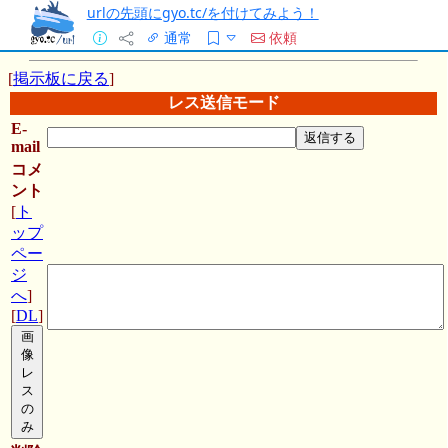
urlの先頭にgyo.tc/を付けてみよう！
通常
依頼