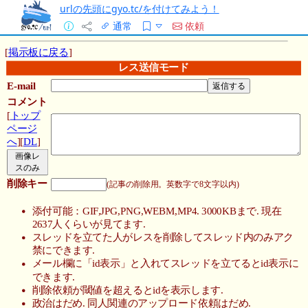
urlの先頭にgyo.tc/を付けてみよう！
通常
依頼