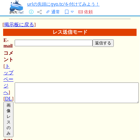
urlの先頭にgyo.tc/を付けてみよう！
通常
依頼