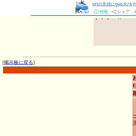
urlの先頭にgyo.tc
情報
シェア