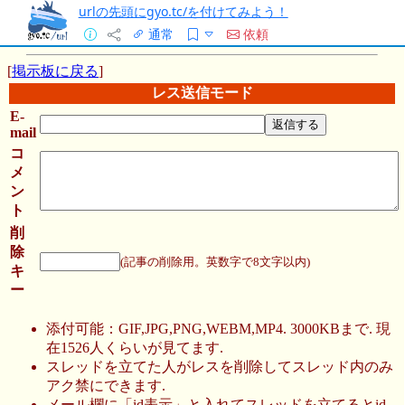
urlの先頭にgyo.tc/を付けてみよう！
通常
依頼