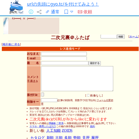
urlの先頭にgyo.tc/を付けてみよう！
通常
依頼