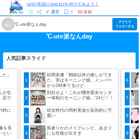
urlの先頭にgyo.tc/を付けてみよう！
通常
依頼