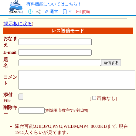
有料機能についてはこちら！
通常
依頼