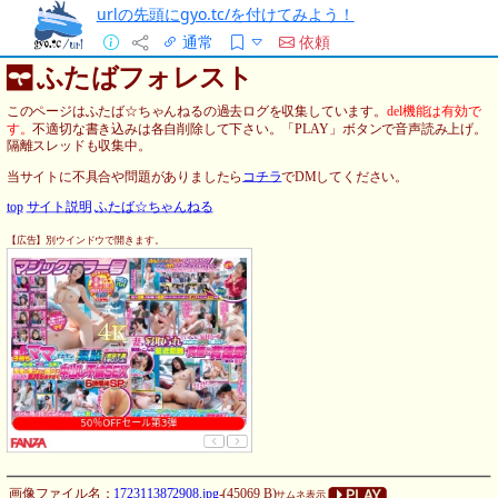
urlの先頭にgyo.tc/を付けてみよう！
通常
依頼