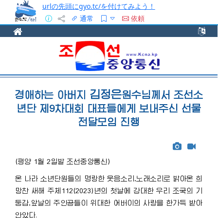
urlの先頭にgyo.tc/を付けてみよう！
通常
依頼