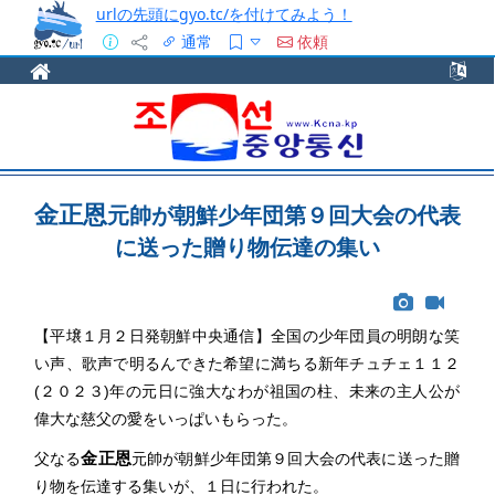
urlの先頭にgyo.tc/を付けてみよう！
通常
依頼