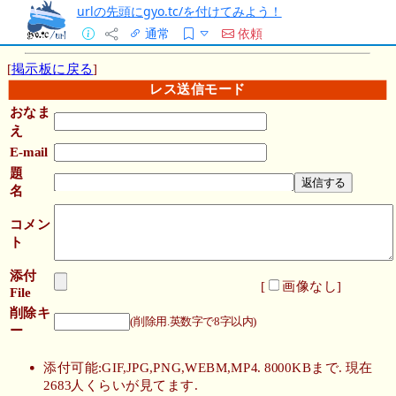
urlの先頭にgyo.tc/を付けてみよう！
通常
依頼