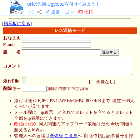
urlの先頭にgyo.tc/を付けてみよう！
通常
依頼