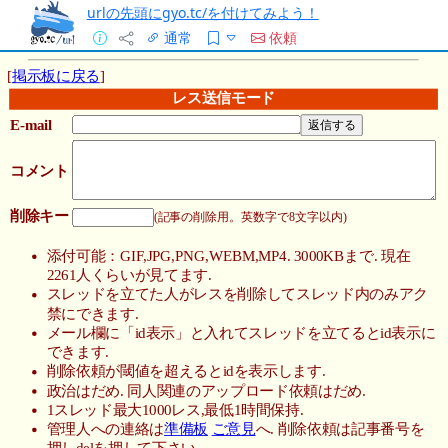
urlの先頭にgyo.tc/を付けてみよう！
通常
依頼