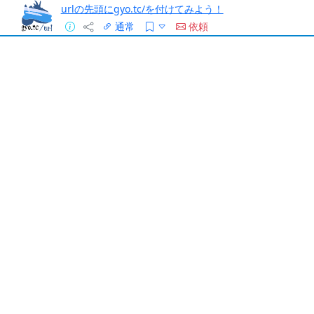
urlの先頭にgyo.tc/を付けてみよう！
通常
依頼