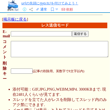
urlの先頭にgyo.tc/を付けてみよう！
通常
依頼