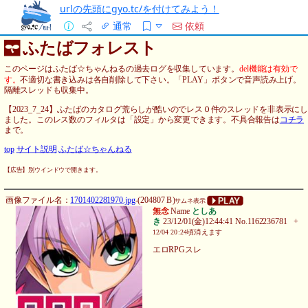
urlの先頭にgyo.tc/を付けてみよう！
通常
依頼