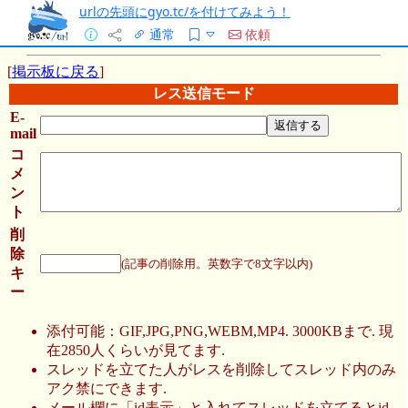
urlの先頭にgyo.tc/を付けてみよう！
通常
依頼