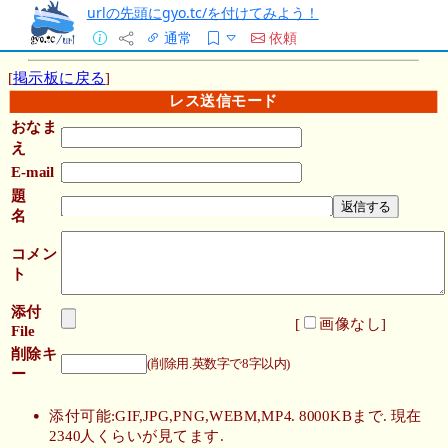
urlの先頭にgyo.tc/を付けてみよう！
通常
依頼