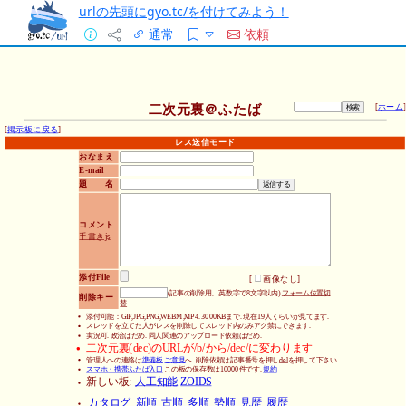
urlの先頭にgyo.tc/を付けてみよう！
通常
依頼