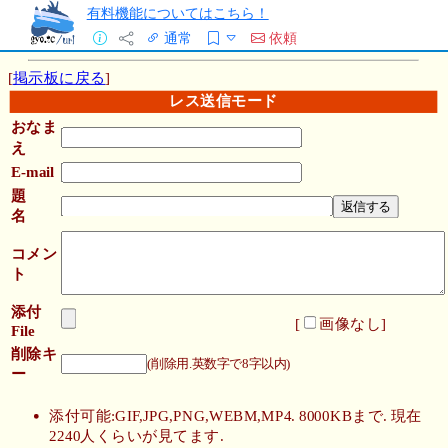
有料機能についてはこちら！
通常
依頼