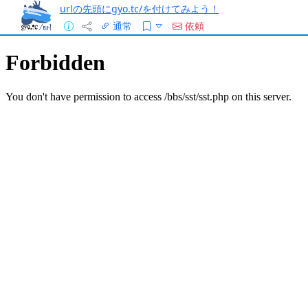
urlの先頭にgyo.tc/を付けてみよう！
通常
依頼