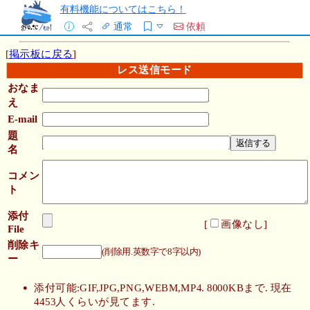
有料機能についてはこちら！
通常
依頼