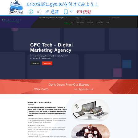
urlの先頭にgyo.tc/を付けてみよう！
通常
依頼