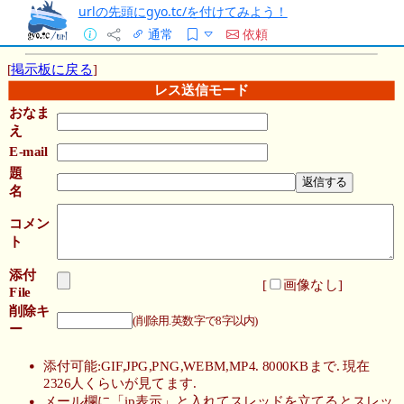
urlの先頭にgyo.tc/を付けてみよう！
通常
依頼