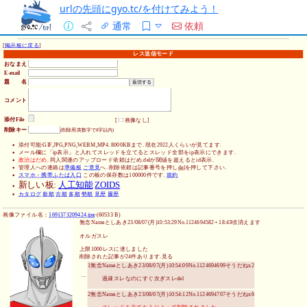
urlの先頭にgyo.tc/を付けてみよう！
通常
依頼