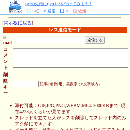
urlの先頭にgyo.tc/を付けてみよう！
通常
依頼