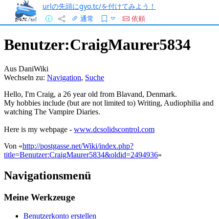
urlの先頭にgyo.tc/を付けてみよう！
通常
依頼