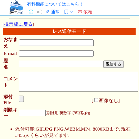
有料機能についてはこちら！
通常
依頼