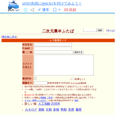
urlの先頭にgyo.tc/を付けてみよう！
通常
依頼