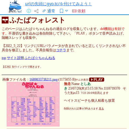
urlの先頭にgyo.tc/を付けてみよう！
通常
依頼