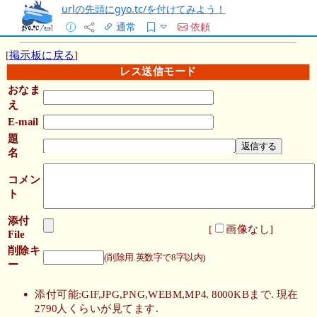
urlの先頭にgyo.tc/を付けてみよう！
通常
依頼