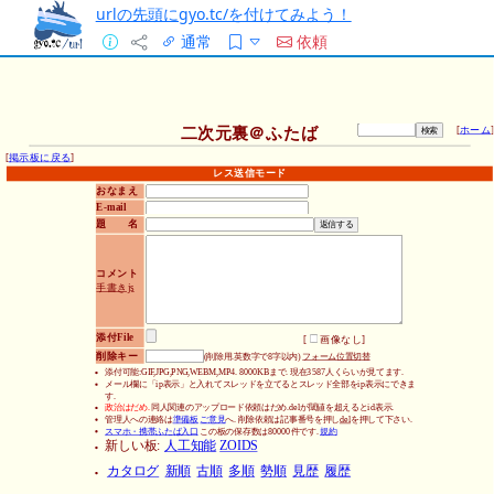
urlの先頭にgyo.tc/を付けてみよう！
通常
依頼