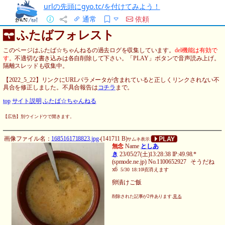
urlの先頭にgyo.tc/を付けてみよう！
通常
依頼