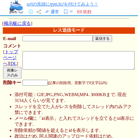
urlの先頭にgyo.tc/を付けてみよう！
通常
依頼